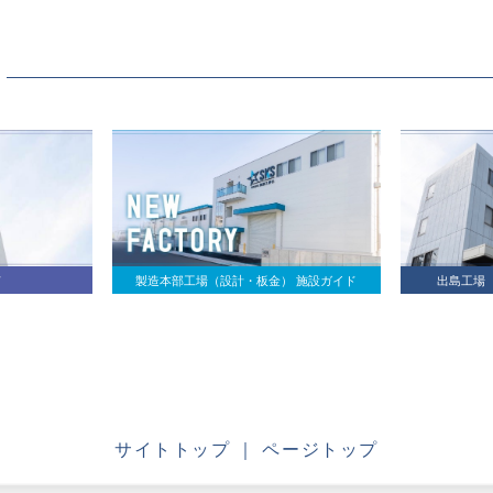
る
ド
製造本部工場（設計・板金） 施設ガイド
出島工場
サイトトップ
｜
ページトップ