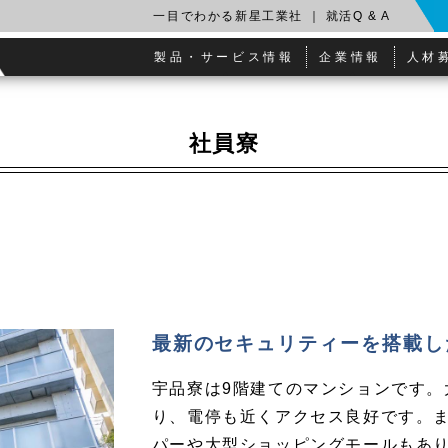
一目でわかる新星工業社
｜
就活Q & A
製品・サービス情報
企業情報
人材
社員寮
最新のセキュリティーを搭載し
宇品寮は9階建てのマンションです。
り、電停も近くアクセス良好です。
パーや大型ショッピングモールもあ