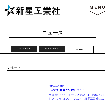
ニュース
ALL NEWS
INFOMATION
REPORT
レポート
2018年04月01日
宇品に社員寮が完成しました
市電通り沿いにドーンと完成した9階建ての
新築マンション。 なんと、新星工業社の…