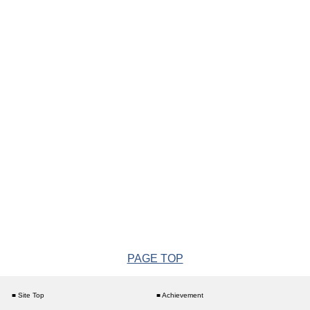
PAGE TOP
■ Site Top
■ Achievement