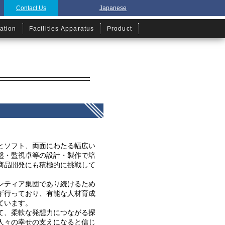
Contact Us
Contact Us
Japanese
Japanese
cation
cation
Facilities Apparatus
Facilities Apparatus
Product
Product
とソフト、両面にわたる幅広い
盤・監視卓等の設計・製作で培
商品開発にも積極的に挑戦して
ンティア集団であり続けるため
ず行っており、有能な人材育成
ています。
て、柔軟な発想力につながる探
人々の幸せの支えになると信じ