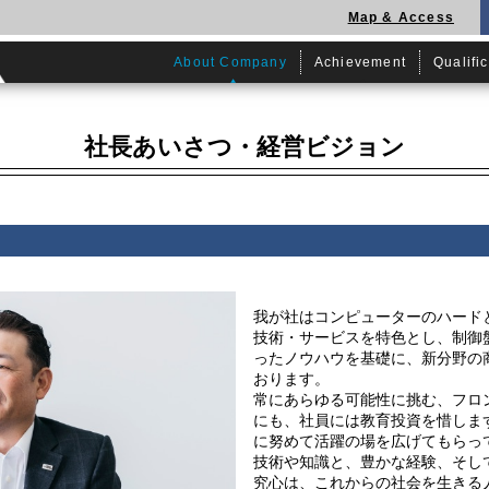
Map & Access
Map & Access
About Company
About Company
Achievement
Achievement
Qualifi
Qualifi
社長あいさつ・経営ビジョン
我が社はコンピューターのハード
技術・サービスを特色とし、制御
ったノウハウを基礎に、新分野の
おります。
常にあらゆる可能性に挑む、フロ
にも、社員には教育投資を惜しま
に努めて活躍の場を広げてもらっ
技術や知識と、豊かな経験、そし
究心は、これからの社会を生きる