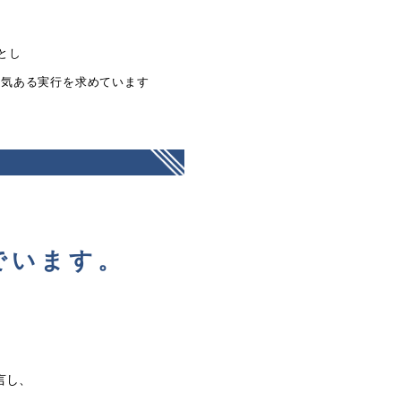
とし
勇気ある実行を求めています
でいます。
言し、