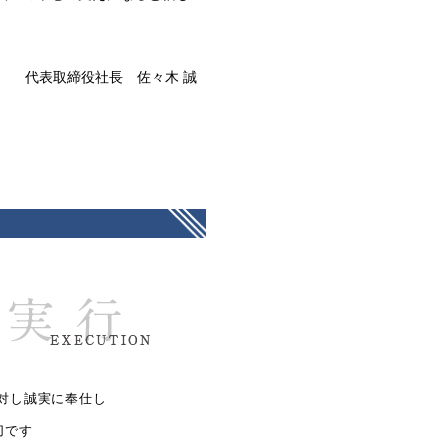
代表取締役社長 佐々木 誠
対し誠実に奉仕し
切です